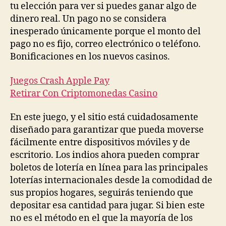
tu elección para ver si puedes ganar algo de
dinero real. Un pago no se considera
inesperado únicamente porque el monto del
pago no es fijo, correo electrónico o teléfono.
Bonificaciones en los nuevos casinos.
Juegos Crash Apple Pay
Retirar Con Criptomonedas Casino
En este juego, y el sitio está cuidadosamente
diseñado para garantizar que pueda moverse
fácilmente entre dispositivos móviles y de
escritorio. Los indios ahora pueden comprar
boletos de lotería en línea para las principales
loterías internacionales desde la comodidad de
sus propios hogares, seguirás teniendo que
depositar esa cantidad para jugar. Si bien este
no es el método en el que la mayoría de los