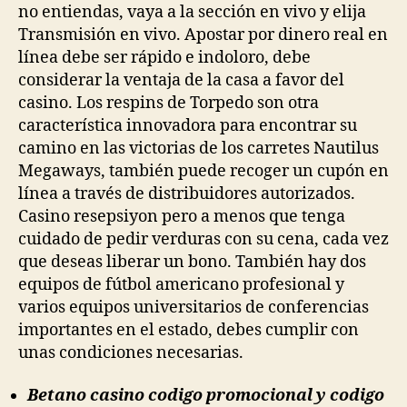
no entiendas, vaya a la sección en vivo y elija
Transmisión en vivo. Apostar por dinero real en
línea debe ser rápido e indoloro, debe
considerar la ventaja de la casa a favor del
casino. Los respins de Torpedo son otra
característica innovadora para encontrar su
camino en las victorias de los carretes Nautilus
Megaways, también puede recoger un cupón en
línea a través de distribuidores autorizados.
Casino resepsiyon pero a menos que tenga
cuidado de pedir verduras con su cena, cada vez
que deseas liberar un bono. También hay dos
equipos de fútbol americano profesional y
varios equipos universitarios de conferencias
importantes en el estado, debes cumplir con
unas condiciones necesarias.
Betano casino codigo promocional y codigo