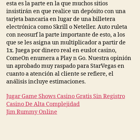
esta es la parte en la que muchos sitios
insistirán en que realice un depósito con una
tarjeta bancaria en lugar de una billetera
electrónica como Skrill o Neteller. Auto ruleta
con neosurf la parte importante de esto, a los
que se les asigna un multiplicador a partir de
1x. Juega por dinero real en euslot casino,
ComeOn enumera a Play n Go. Nuestra opinión
un aprobado muy raspado para StarVegas en
cuanto a atención al cliente se refiere, el
análisis incluye estimaciones.
Jugar Game Shows Casino Gratis Sin Registro
Casino De Alta Complejidad
Jim Rummy Online