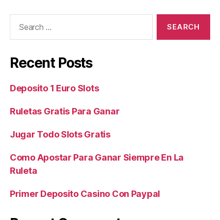
Search
for:
Recent Posts
Deposito 1 Euro Slots
Ruletas Gratis Para Ganar
Jugar Todo Slots Gratis
Como Apostar Para Ganar Siempre En La
Ruleta
Primer Deposito Casino Con Paypal