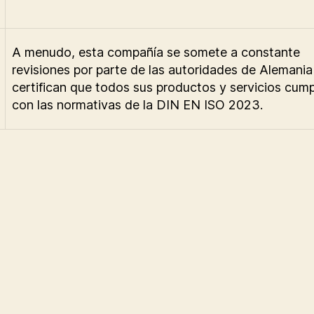
A menudo, esta compañía se somete a constante
revisiones por parte de las autoridades de Alemani
certifican que todos sus productos y servicios cum
con las normativas de la DIN EN ISO 2023.