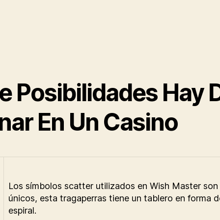
e Posibilidades Hay 
nar En Un Casino
Los símbolos scatter utilizados en Wish Master so
únicos, esta tragaperras tiene un tablero en forma d
espiral.