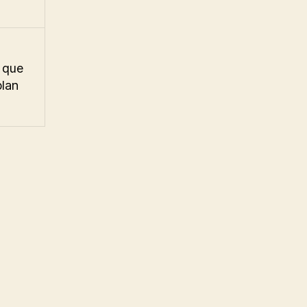
a que
plan