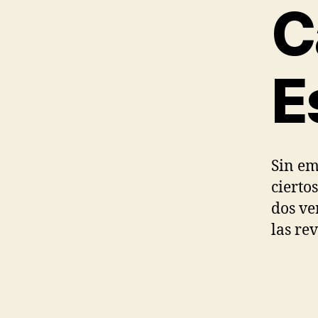
C
E
Sin em
cierto
dos ve
las rev