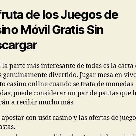
fruta de los Juegos de
ino Móvil Gratis Sin
cargar
 la parte más interesante de todas es la carta 
s genuinamente divertido. Jugar mesa en vivo
to casino online cuando se trata de monedas
das, puede considerar un par de pautas que l
án a recibir mucho más.
, apostar con usdt casino y las ofertas de jueg
astas.