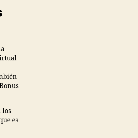
s
ña
irtual
ambién
 Bonus
 los
 que es