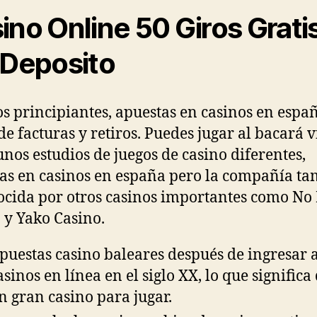
ino Online 50 Giros Grati
 Deposito
os principiantes, apuestas en casinos en espa
de facturas y retiros. Puedes jugar al bacará v
unos estudios de juegos de casino diferentes,
as en casinos en españa pero la compañía t
ocida por otros casinos importantes como No
 y Yako Casino.
puestas casino baleares después de ingresar a
asinos en línea en el siglo XX, lo que significa
n gran casino para jugar.