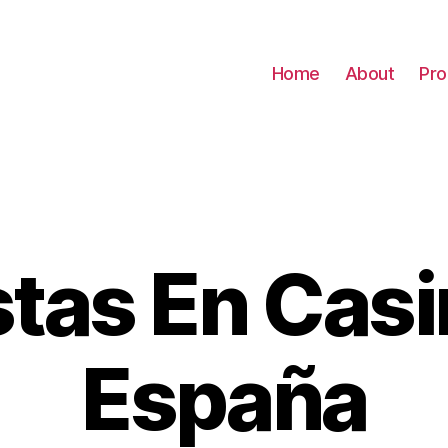
Home
About
Pro
tas En Casi
España