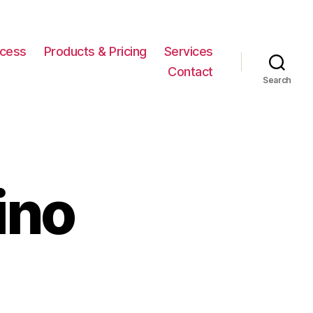
cess
Products & Pricing
Services
Contact
Search
ino