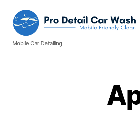
Pro
Mobile Car Detailing
Detail
Car
Wash,
LLC
Ap