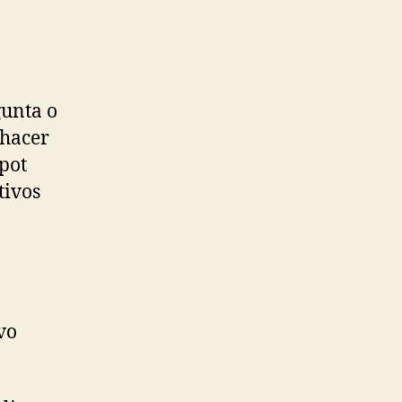
gunta o
 hacer
pot
tivos
vo