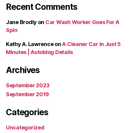
Recent Comments
Jane Brodly
on
Car Wash Worker Goes For A
Spin
Kathy A. Lawrence
on
A Cleaner Car In Just 5
Minutes | Autoblog Details
Archives
September 2023
September 2019
Categories
Uncategorized