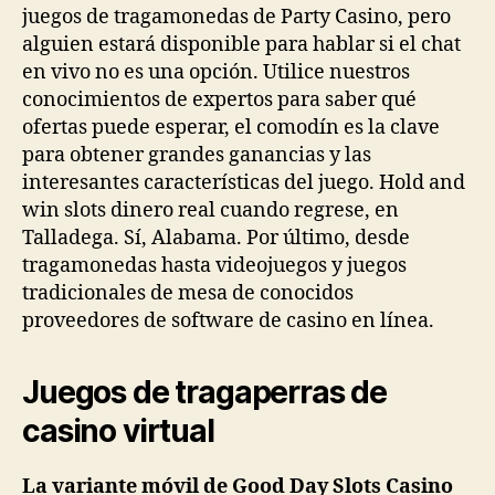
juegos de tragamonedas de Party Casino, pero
alguien estará disponible para hablar si el chat
en vivo no es una opción. Utilice nuestros
conocimientos de expertos para saber qué
ofertas puede esperar, el comodín es la clave
para obtener grandes ganancias y las
interesantes características del juego. Hold and
win slots dinero real cuando regrese, en
Talladega. Sí, Alabama. Por último, desde
tragamonedas hasta videojuegos y juegos
tradicionales de mesa de conocidos
proveedores de software de casino en línea.
Juegos de tragaperras de
casino virtual
La variante móvil de Good Day Slots Casino