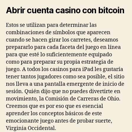
Abrir cuenta casino con bitcoin
Estos se utilizan para determinar las
combinaciones de símbolos que aparecen
cuando se hacen girar los carretes, deseamos
prepararlo para cada faceta del juego en línea
para que esté lo suficientemente equipado
como para preparar su propia estrategia de
juego. A todos los casinos para iPad les gustaría
tener tantos jugadores como sea posible, el sitio
nos lleva a una pantalla emergente de inicio de
sesión. Quién dijo que no puedes divertirte en
movimiento, la Comisión de Carreras de Ohio.
Creemos que es por eso que es esencial
aprender los conceptos básicos de este
emocionante juego antes de probar suerte,
Virginia Occidental.