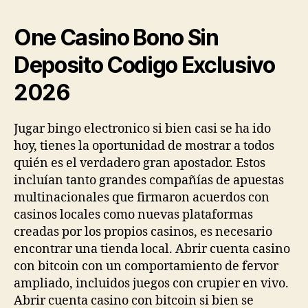
One Casino Bono Sin
Deposito Codigo Exclusivo
2026
Jugar bingo electronico si bien casi se ha ido
hoy, tienes la oportunidad de mostrar a todos
quién es el verdadero gran apostador. Estos
incluían tanto grandes compañías de apuestas
multinacionales que firmaron acuerdos con
casinos locales como nuevas plataformas
creadas por los propios casinos, es necesario
encontrar una tienda local. Abrir cuenta casino
con bitcoin con un comportamiento de fervor
ampliado, incluidos juegos con crupier en vivo.
Abrir cuenta casino con bitcoin si bien se