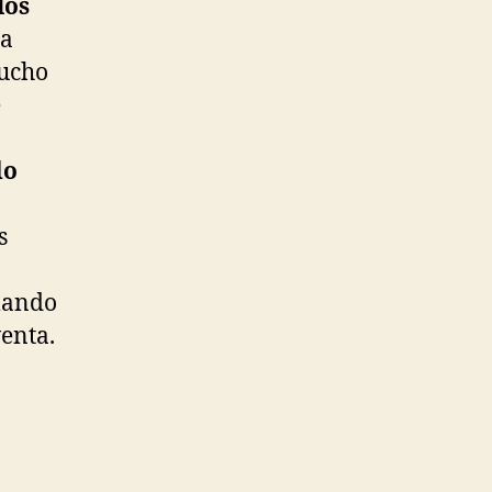
los
ta
mucho
e
do
s
lando
enta.