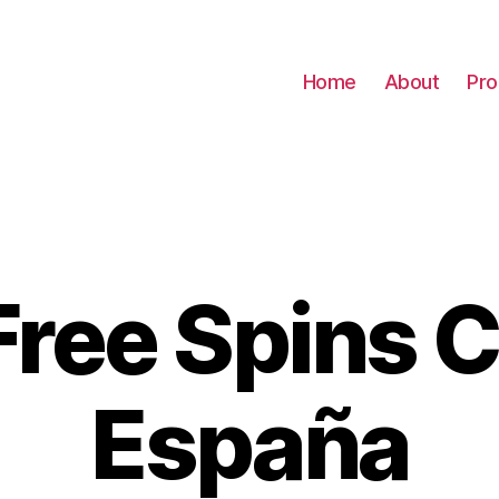
Home
About
Pro
ree Spins 
España