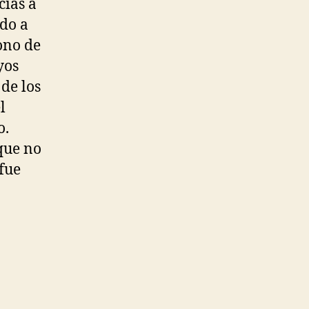
cias a
ndo a
ono de
yos
de los
l
o.
que no
fue