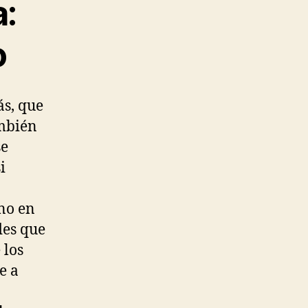
a:
o
s, que
ambién
se
i
no en
des que
 los
e a