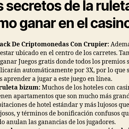
 secretos de la rulet
mo ganar en el casin
jack De Criptomonedas Con Crupier:
Ademá
estar ubicado en el centro de los carretes. T
ganar Juegos gratis donde todos los premios 
licarán automáticamente por 3X, por lo que s
s aprender a jugar a este juego en línea.
ruleta bizum:
Muchos de los hoteles con casi
enen apartamentos que son mucho más gran
bitaciones de hotel estándar y más lujosos que
josos, y términos de bonificación confusos qu
 anulan las ganancias de los jugadores.