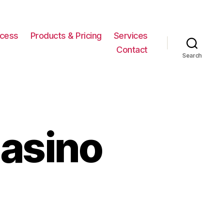
cess
Products & Pricing
Services
Contact
Search
Casino