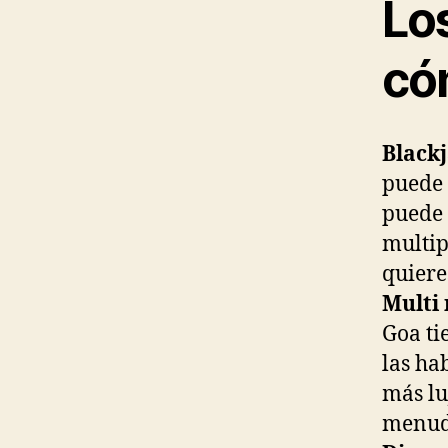
Los
có
Black
puede 
puede 
multip
quiere
Multi 
Goa ti
las ha
más lu
menudo