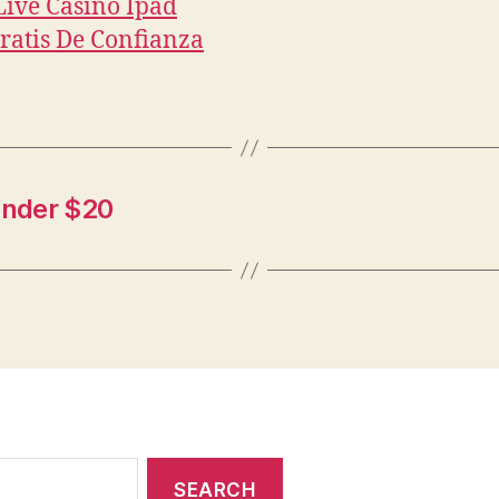
Live Casino Ipad
Gratis De Confianza
under $20