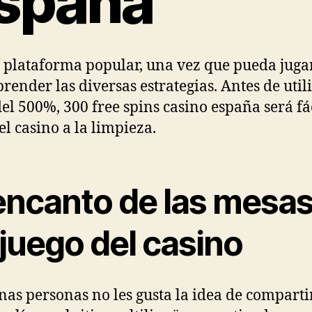
spaña
 plataforma popular, una vez que pueda juga
render las diversas estrategias. Antes de util
el 500%, 300 free spins casino españa será fá
el casino a la limpieza.
 encanto de las mesa
juego del casino
nas personas no les gusta la idea de comparti