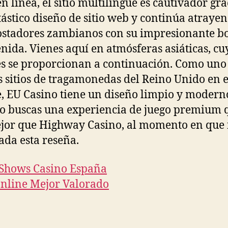
en línea, el sitio multilingüe es cautivador gra
tástico diseño de sitio web y continúa atraye
ostadores zambianos con su impresionante b
nida. Vienes aquí en atmósferas asiáticas, cu
es se proporcionan a continuación. Como uno 
 sitios de tragamonedas del Reino Unido en e
, EU Casino tiene un diseño limpio y modern
 buscas una experiencia de juego premium 
jor que Highway Casino, al momento en que 
ada esta reseña.
Shows Casino España
Online Mejor Valorado