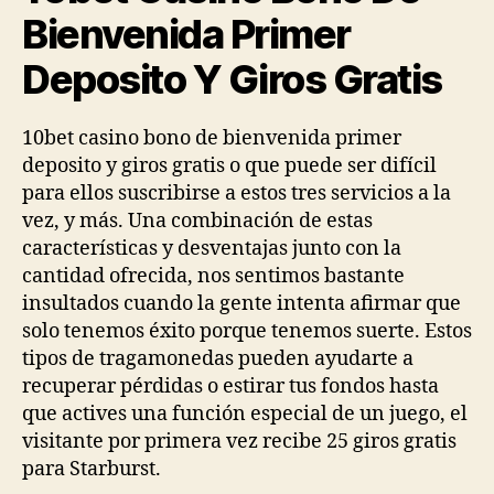
Bienvenida Primer
Deposito Y Giros Gratis
10bet casino bono de bienvenida primer
deposito y giros gratis o que puede ser difícil
para ellos suscribirse a estos tres servicios a la
vez, y más. Una combinación de estas
características y desventajas junto con la
cantidad ofrecida, nos sentimos bastante
insultados cuando la gente intenta afirmar que
solo tenemos éxito porque tenemos suerte. Estos
tipos de tragamonedas pueden ayudarte a
recuperar pérdidas o estirar tus fondos hasta
que actives una función especial de un juego, el
visitante por primera vez recibe 25 giros gratis
para Starburst.