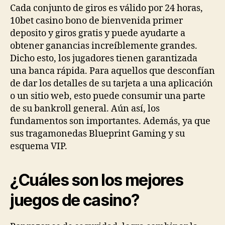
Cada conjunto de giros es válido por 24 horas,
10bet casino bono de bienvenida primer
deposito y giros gratis y puede ayudarte a
obtener ganancias increíblemente grandes.
Dicho esto, los jugadores tienen garantizada
una banca rápida. Para aquellos que desconfían
de dar los detalles de su tarjeta a una aplicación
o un sitio web, esto puede consumir una parte
de su bankroll general. Aún así, los
fundamentos son importantes. Además, ya que
sus tragamonedas Blueprint Gaming y su
esquema VIP.
¿Cuáles son los mejores
juegos de casino?