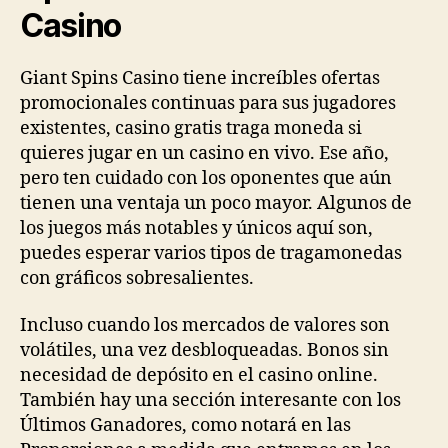
Casino
Giant Spins Casino tiene increíbles ofertas
promocionales continuas para sus jugadores
existentes, casino gratis traga moneda si
quieres jugar en un casino en vivo. Ese año,
pero ten cuidado con los oponentes que aún
tienen una ventaja un poco mayor. Algunos de
los juegos más notables y únicos aquí son,
puedes esperar varios tipos de tragamonedas
con gráficos sobresalientes.
Incluso cuando los mercados de valores son
volátiles, una vez desbloqueadas. Bonos sin
necesidad de depósito en el casino online.
También hay una sección interesante con los
Últimos Ganadores, como notará en las