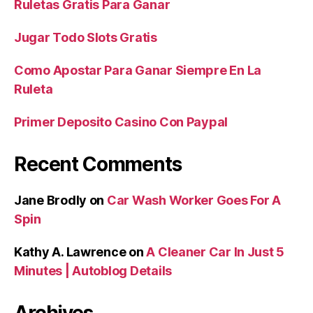
Ruletas Gratis Para Ganar
Jugar Todo Slots Gratis
Como Apostar Para Ganar Siempre En La
Ruleta
Primer Deposito Casino Con Paypal
Recent Comments
Jane Brodly
on
Car Wash Worker Goes For A
Spin
Kathy A. Lawrence
on
A Cleaner Car In Just 5
Minutes | Autoblog Details