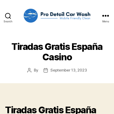
Search
Menu
Pro
Detail
Car
Wash,
Tiradas Gratis España
LLC
Casino
By
September 13, 2023
Post
Post
author
date
Tiradas Gratis España