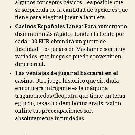
algunos conceptos básicos – es posible que
se sorprenda de la cantidad de opciones que
tiene para elegir al jugar a la ruleta.
Casinos Españoles Línea
:
Para aumentar o
disminuir más rápido, donde el cliente por
cada 100 EUR obtendrá un punto de
fidelidad. Los juegos de Machance son muy
variados, que luego se puede convertir en
dinero real.
Las ventajas de jugar al baccarat en el
casino
:
Otro juego histórico que sin duda
encontrará intrigante es la máquina
tragamonedas Cleopatra que tiene un tema
egipcio, texas holdem bonus gratis casino
online tus preocupaciones son
absolutamente infundadas.