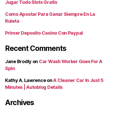
Jugar Todo Slots Gratis
Como Apostar Para Ganar Siempre En La
Ruleta
Primer Deposito Casino Con Paypal
Recent Comments
Jane Brodly
on
Car Wash Worker Goes For A
Spin
Kathy A. Lawrence
on
A Cleaner Car In Just 5
Minutes | Autoblog Details
Archives