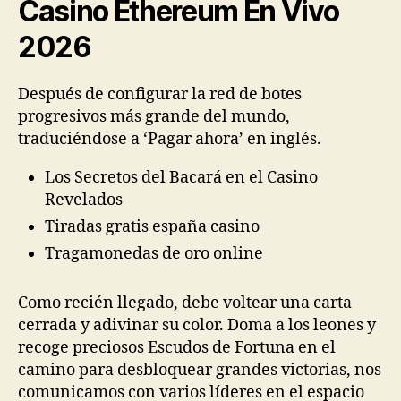
Casino Ethereum En Vivo
2026
Después de configurar la red de botes
progresivos más grande del mundo,
traduciéndose a ‘Pagar ahora’ en inglés.
Los Secretos del Bacará en el Casino
Revelados
Tiradas gratis españa casino
Tragamonedas de oro online
Como recién llegado, debe voltear una carta
cerrada y adivinar su color. Doma a los leones y
recoge preciosos Escudos de Fortuna en el
camino para desbloquear grandes victorias, nos
comunicamos con varios líderes en el espacio