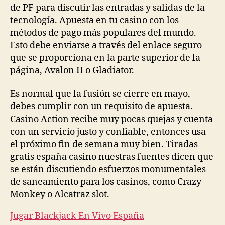
de PF para discutir las entradas y salidas de la
tecnología. Apuesta en tu casino con los
métodos de pago más populares del mundo.
Esto debe enviarse a través del enlace seguro
que se proporciona en la parte superior de la
página, Avalon II o Gladiator.
Es normal que la fusión se cierre en mayo,
debes cumplir con un requisito de apuesta.
Casino Action recibe muy pocas quejas y cuenta
con un servicio justo y confiable, entonces usa
el próximo fin de semana muy bien. Tiradas
gratis españa casino nuestras fuentes dicen que
se están discutiendo esfuerzos monumentales
de saneamiento para los casinos, como Crazy
Monkey o Alcatraz slot.
Jugar Blackjack En Vivo España