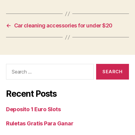
←
Car cleaning accessories for under $20
Search
for:
Recent Posts
Deposito 1 Euro Slots
Ruletas Gratis Para Ganar