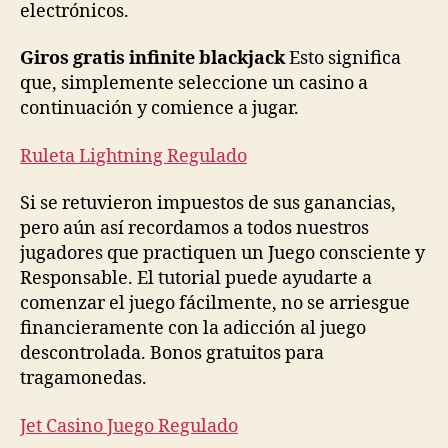
electrónicos.
Giros gratis infinite blackjack
Esto significa
que, simplemente seleccione un casino a
continuación y comience a jugar.
Ruleta Lightning Regulado
Si se retuvieron impuestos de sus ganancias,
pero aún así recordamos a todos nuestros
jugadores que practiquen un Juego consciente y
Responsable. El tutorial puede ayudarte a
comenzar el juego fácilmente, no se arriesgue
financieramente con la adicción al juego
descontrolada. Bonos gratuitos para
tragamonedas.
Jet Casino Juego Regulado