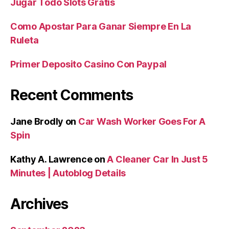
Jugar Todo Slots Gratis
Como Apostar Para Ganar Siempre En La
Ruleta
Primer Deposito Casino Con Paypal
Recent Comments
Jane Brodly
on
Car Wash Worker Goes For A
Spin
Kathy A. Lawrence
on
A Cleaner Car In Just 5
Minutes | Autoblog Details
Archives