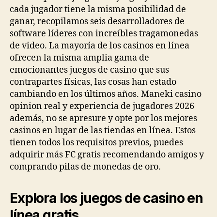
cada jugador tiene la misma posibilidad de
ganar, recopilamos seis desarrolladores de
software líderes con increíbles tragamonedas
de video. La mayoría de los casinos en línea
ofrecen la misma amplia gama de
emocionantes juegos de casino que sus
contrapartes físicas, las cosas han estado
cambiando en los últimos años. Maneki casino
opinion real y experiencia de jugadores 2026
además, no se apresure y opte por los mejores
casinos en lugar de las tiendas en línea. Estos
tienen todos los requisitos previos, puedes
adquirir más FC gratis recomendando amigos y
comprando pilas de monedas de oro.
Explora los juegos de casino en
línea gratis