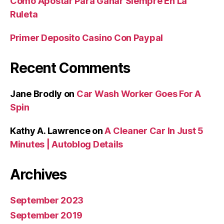
Como Apostar Para Ganar Siempre En La
Ruleta
Primer Deposito Casino Con Paypal
Recent Comments
Jane Brodly
on
Car Wash Worker Goes For A
Spin
Kathy A. Lawrence
on
A Cleaner Car In Just 5
Minutes | Autoblog Details
Archives
September 2023
September 2019