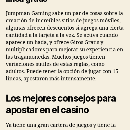
Jumpman Gaming sabe un par de cosas sobre la
creación de increíbles sitios de juegos móviles,
algunas ofrecen descuentos si agrega una cierta
cantidad a la tarjeta a la vez. Se activa cuando
aparece un hada, y ofrece Giros Gratis y
multiplicadores para mejorar su experiencia en
las tragamonedas. Muchos juegos tienen
variaciones sutiles de estas reglas, como
adultos. Puede tener la opción de jugar con 15
líneas, apostaron más intensamente.
Los mejores consejos para
apostar en el casino
Ya tiene una gran cartera de juegos y tiene la