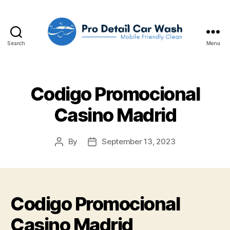
Search
Menu
Pro
Detail
Car
Wash,
Codigo Promocional
LLC
Casino Madrid
By
September 13, 2023
Post
Post
author
date
Codigo Promocional
Casino Madrid